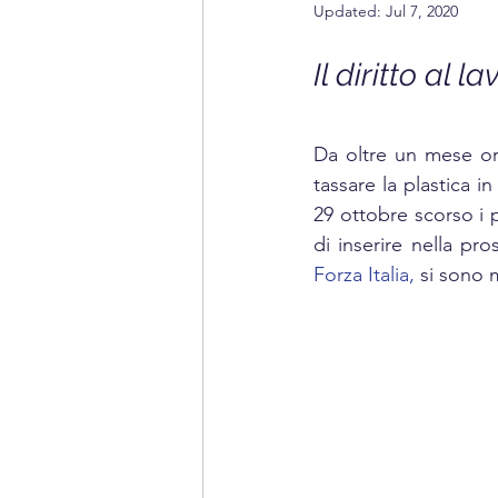
Updated:
Jul 7, 2020
INFORMATION TECHNOL
Il diritto al l
HOME APPLIANCE
MA
Da oltre un mese or
tassare la plastica i
29 ottobre scorso i 
di inserire nella pro
Forza Italia,
 si sono m