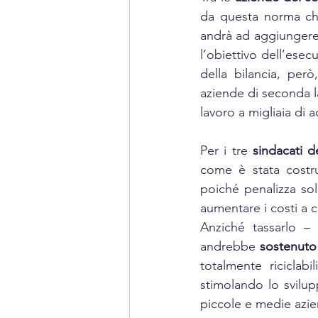
da questa norma che
andrà ad aggiungere 
l’obiettivo dell’esec
della bilancia, per
aziende di seconda la
lavoro a migliaia di a
Per i tre 
sindacati de
come è stata costru
poiché penalizza sol
aumentare i costi a 
Anziché tassarlo – 
andrebbe 
sostenuto
totalmente riciclab
stimolando lo svilup
piccole e medie azi