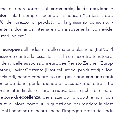
che di ripercuotersi sul 
commercio, la distribuzione
 e
tori
0% del prezzo di prodotti di larghissimo consumo, 
ente la domanda interna e non a sostenerla, con evident
ttori indicati”.
ni europee
 dell’industria delle materie plastiche (EuPC, P
zione contro la tassa italiana. In un incontro tenutosi a
sidenti delle associazioni europee Renato Zelcher (Europ
tori), Javier Costante (PlasticsEurope, produttori) e Ton
ciclatori), hanno concordato una 
posizione comune contro
entando danni per le aziende e l’occupazione, oltre al tr
nsumatori finali. Per loro la nuova tassa rischia di minare 
settore di 
eccellenza
, penalizzando i prodotti e non i co
 tutti gli sforzi compiuti in questi anni per rendere la plast
azioni hanno sottolineato anche l’impegno preso dall'ind