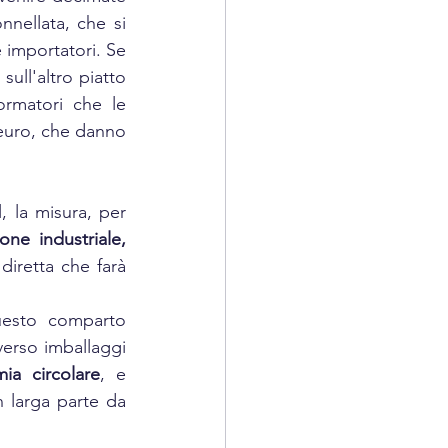
ellata, che si 
importatori. Se 
, sull'altro piatto 
ormatori che le 
 euro, che danno 
, la misura, per 
ione industriale,
iretta che farà 
uesto comparto 
verso imballaggi 
ia circolare
, e 
 larga parte da 