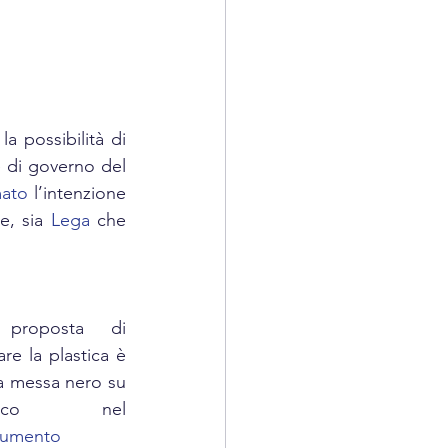
COSMETICS
 possibilità di 
 di governo del 
ato 
l’intenzione 
e, sia 
Lega
 che 
proposta di 
are la plastica è 
a messa nero su 
bianco nel 
umento 