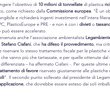
ngere l’obiettivo di 
10 milioni di tonnellate
 di plastica 
ric
o, come richiesto dalla 
Commissione europea
. "È un o
ibile e richiederà ingenti investimenti nell'intera filiera 
C, PlasticsEurope e PRE - e non è con i 
divieti
 o 
tassan
 può essere accelerato. 
tervenuta anche l’associazione ambientalista 
Legambient
 
Stefano Ciafani
, che 
ha difeso il provvedimento
, ma cri
 riservare lo stesso trattamento fiscale per le plastiche 
 che vanno più che tartassate, e per quelle ottenute dal 
 differenziata – ha affermato Ciafani -. Per queste ultime
rattamento di favore
 riservato giustamente alle plastiche 
ili
”. Il secondo punto sollevato dal presidente di Legam
applicazione
, che dovrebbe essere esteso dai soli imball
 