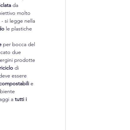
iclata
 da 
biettivo molto 
- si legge nella 
do
 le plastiche 
e
 per bocca del 
ticato due 
vergini prodotte 
riciclo
 di 
 deve essere 
compostabili
 e 
biente 
aggi a 
tutti i 