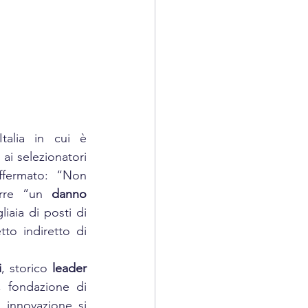
talia in cui è 
ai selezionatori 
affermato: “Non 
urre “un 
danno 
aia di posti di 
o indiretto di 
i
, storico 
leader 
 fondazione di 
 innovazione si 