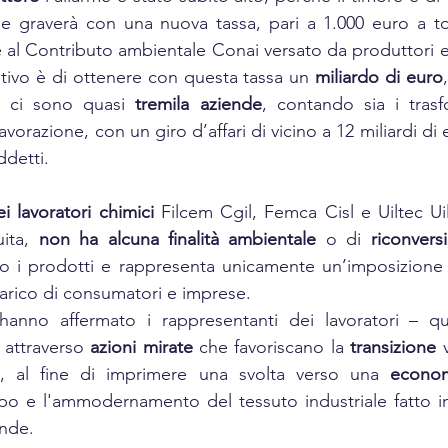
 graverà con una nuova tassa, pari a 1.000 euro a tonn
al Contributo ambientale Conai versato da produttori e 
utivo è di ottenere con questa tassa un 
miliardo di euro
ò, ci sono quasi 
tremila aziende
, contando sia i trasf
vorazione, con un giro d’affari di vicino a 12 miliardi di
ddetti.
i lavoratori chimici
 Filcem Cgil, Femca Cisl e Uiltec Uil
ita, 
non ha alcuna finalità ambientale
 o di 
riconvers
o i prodotti e rappresenta unicamente un’imposizione d
carico di consumatori e imprese.
hanno affermato i rappresentanti dei lavoratori – q
 attraverso 
azioni mirate
 che favoriscano la 
transizione
 
ili, al fine di imprimere una svolta verso una 
econom
po e l'ammodernamento del tessuto industriale fatto in
ende.