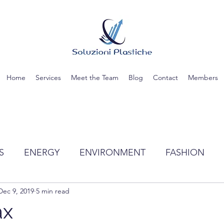
Home
Services
Meet the Team
Blog
Contact
Members
S
ENERGY
ENVIRONMENT
FASHION
Dec 9, 2019
5 min read
TIC
SCIENCE
RECYCLING
WATER
ax