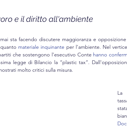
OGY
TECHNOLOGY
FOOD
cosmetics
avoro e il diritto all'ambiente
RKET
UNIVERSITY
mai sta facendo discutere maggioranza e opposizione la
n quanto 
materiale inquinante
 per l’ambiente. Nel vertice
partiti che sostengono l’esecutivo Conte 
hanno conferm
ssima legge di Bilancio la “plastic tax”. Dall'opposizion
ostrati molto critici sulla misura.
La 
tass
stat
Doc