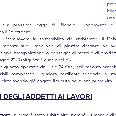
pro
bila
uno
to alla prossima legge di Bilancio – 
approvato e 
 il 16 ottobre.
r «Promuovere la sostenibilità dell'ambiente», il Dp
’imposta sugli imballaggi di plastica destinati ad ave
zione, manipolazione o consegna di merci o di prodotti
gno 2020 (aliquota 1 euro per kg)».   
 quanto riportato dal Sole 24 Ore, dall'imposta sarebb
abili compostabili, qualora certificate secondo lo st
iclate avendo già pagato il tributo nella loro prima vita.
 DEGLI ADDETTI AI LAVORI
ttore
 l’allarme è stato subito alto, perché il timore è di