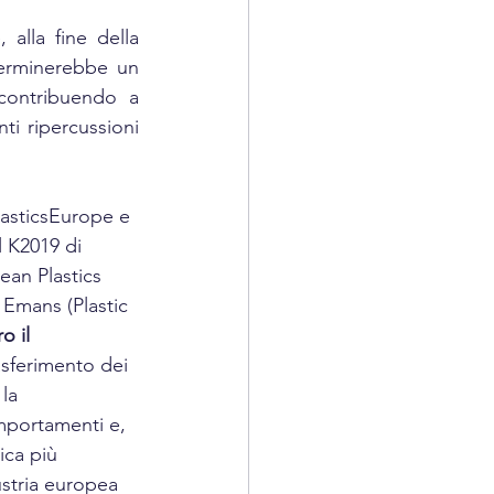
, alla fine della 
, infatti sempre secondo i sindacati “La tassa, determinerebbe un 
contribuendo a 
i ripercussioni 
lasticsEurope e 
l K2019 di 
ean Plastics 
 Emans (Plastic 
 il 
asferimento dei 
la 
mportamenti e, 
ica più 
ustria europea 