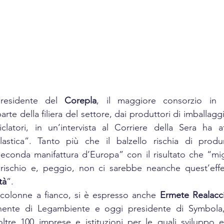
residente del 
Corepla
, il maggiore consorzio in I
rte della filiera del settore, dai produttori di imballaggi 
iciclatori, in un’intervista al Corriere della Sera ha 
astica”. Tanto più che il balzello rischia di prod
seconda manifattura d’Europa” con il risultato che “migli
rischio e, peggio, non ci sarebbe neanche quest’effett
tà
”. 
 colonne a fianco, si è espresso anche 
Ermete Realacc
nente di Legambiente e oggi presidente di Symbola,
ltre 100 imprese e istituzioni per le quali sviluppo e