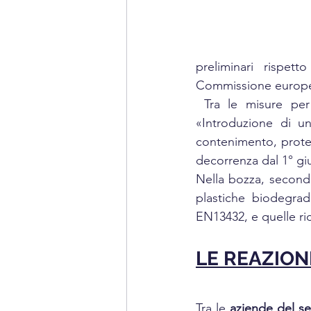
preliminari rispet
Commissione europea
 Tra le misure pe
«Introduzione di un
contenimento, prote
decorrenza dal 1° giu
Nella bozza, secondo
plastiche biodegrad
EN13432, e quelle ric
LE REAZIONI
Tra le 
aziende del se