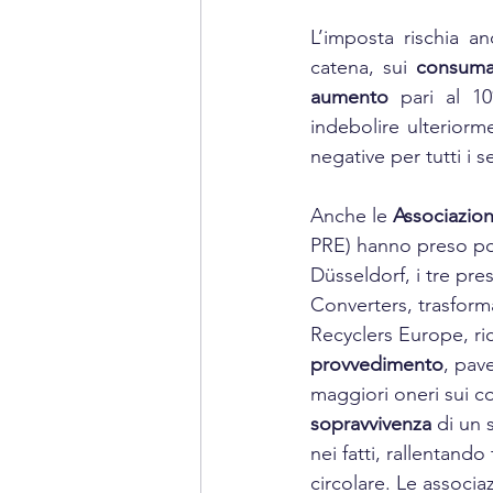
L’imposta rischia an
catena, sui 
consuma
aumento
 pari al 1
indebolire ulteriorm
negative per tutti i se
Anche le 
Associazio
PRE) hanno preso posi
Düsseldorf, i tre pre
Converters, trasforma
Recyclers Europe, ri
provvedimento
, pav
maggiori oneri sui co
sopravvivenza
 di un 
nei fatti, rallentando
circolare. Le associ