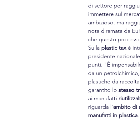
di settore per raggiu
immettere sul mercat
ambizioso, ma raggiung
nota diramata da EuP
che questo processo
Sulla 
plastic tax
 è in
presidente nazionale
punti. "È impensabile
da un petrolchimico,
plastiche da raccolta
garantito lo 
stesso t
ai manufatti 
riutilizzab
riguarda l’
ambito di 
manufatti in plastica
.