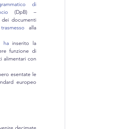
grammatico di 
ncio
 (DpB) – 
 dei documenti 
trasmesso
 alla 
b 
ha
 inserito la 
re funzione di 
 alimentari con 
ero esentate le 
andard europeo 
 venire decimate 